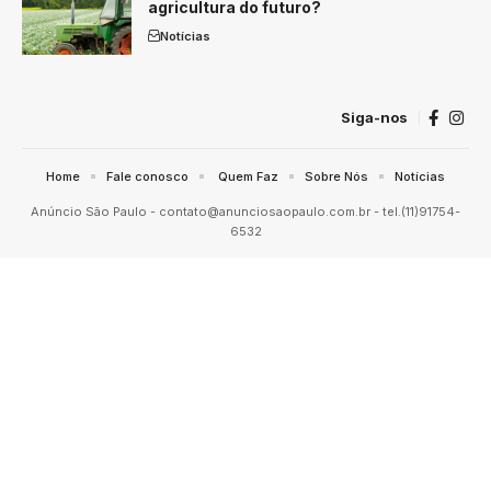
agricultura do futuro?
Notícias
Siga-nos
Home
Fale conosco
Quem Faz
Sobre Nós
Notícias
Anúncio São Paulo -
contato@anunciosaopaulo.com.br
- tel.(11)91754-
6532