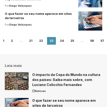
Por
Diego Velázquez
O que fazer se seu nome aparece em sites
de terceiros
Por
Diego Velázquez
1
2
…
21
22
23
24
25
…
56
57
Leia mais
O impacto da Copa do Mundo na cultura
dos países: Saiba mais sobre, com
Luciano Colicchio Fernandes
Notícias
O que fazer se seu nome aparece em
sites de terceiros