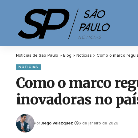
Notícias de São Paulo
>
Blog
>
Notícias
>
Como o marco regulat
NOTÍCIAS
Como o marco regu
inovadoras no paí
Por
Diego Velázquez
6 de janeiro de 2026