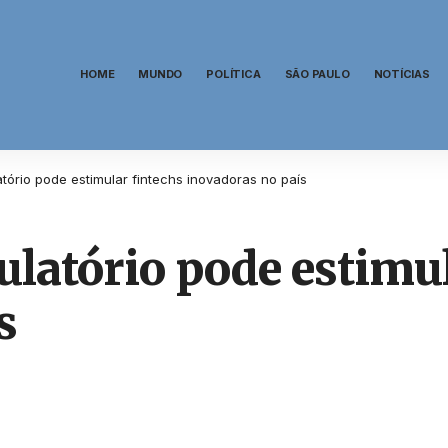
HOME
MUNDO
POLÍTICA
SÃO PAULO
NOTÍCIAS
ório pode estimular fintechs inovadoras no país
latório pode estimul
s