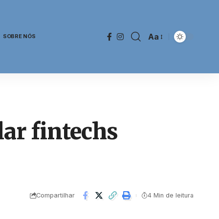
Aa
SOBRE NÓS
ar fintechs
Compartilhar
4 Min de leitura