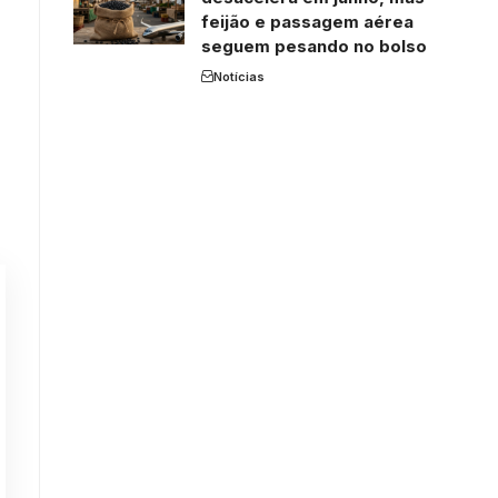
feijão e passagem aérea
seguem pesando no bolso
Notícias