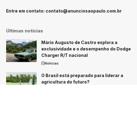
Entre em contato:
contato@anunciosaopaulo.com.br
Últimas notícias
Mário Augusto de Castro explora a
exclusividade e o desempenho do Dodge
Charger R/T nacional
Notícias
O Brasil está preparado para liderar a
agricultura do futuro?
Notícias
Custo de vida em São Paulo desacelera
em junho, mas feijão e passagem aérea
seguem pesando no bolso
Notícias