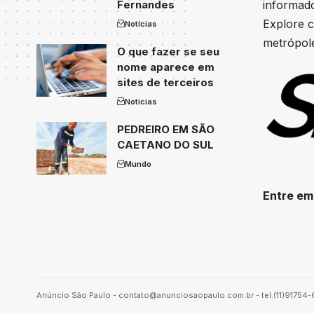
Fernandes
informado
Explore c
Notícias
metrópole
O que fazer se seu
nome aparece em
sites de terceiros
Notícias
PEDREIRO EM SÃO
CAETANO DO SUL
Mundo
Entre em
Anúncio São Paulo -
contato@anunciosaopaulo.com.br
- tel.(11)91754