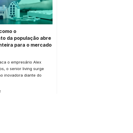
 como o
to da população abre
nteira para o mercado
aca o empresário Alex
, o senior living surge
o inovadora diante do
…
z
or medical