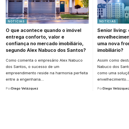
NOTÍCIAS
NOTÍCIAS
O que acontece quando o imóvel
Senior living:
entrega conforto, valor e
envelhecimen
confiança no mercado imobiliário,
uma nova fro
segundo Alex Nabuco dos Santos?
imobiliário?
Como comenta o empresário Alex Nabuco
Assim como dest
dos Santos, o sucesso de um
Nabuco dos Santos
empreendimento reside na harmonia perfeita
como uma soluçã
entre a engenharia…
envelhecimento
Por
Diego Velázquez
Por
Diego Velázque
Your one-stop resource f