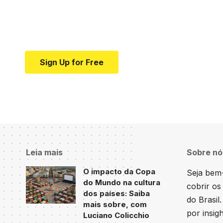
news and education.
Your one-stop resource for medical news and e
Sign Up for Free
Leia mais
Sobre nó
O impacto da Copa
Seja bem-
do Mundo na cultura
cobrir os
dos países: Saiba
do Brasil
mais sobre, com
por insig
Luciano Colicchio