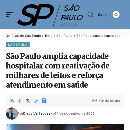
Aa
Notícias de São Paulo
>
Blog
>
São Paulo
>
São Paulo amplia capacidade hospitalar com reativação de milhares de leitos e reforça atendimento em saúde
SÃO PAULO
São Paulo amplia capacidade
hospitalar com reativação de
milhares de leitos e reforça
atendimento em saúde
6 Min de leitura
Por
Diego Velázquez
27 de novembro de 2025