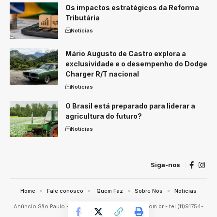
Os impactos estratégicos da Reforma
Tributária
Notícias
Mário Augusto de Castro explora a
exclusividade e o desempenho do Dodge
Charger R/T nacional
Notícias
O Brasil está preparado para liderar a
agricultura do futuro?
Notícias
Siga-nos
Home
Fale conosco
Quem Faz
Sobre Nós
Notícias
Anúncio São Paulo -
contato@anunciosaopaulo.com.br
- tel.(11)91754-
6532