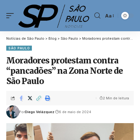
Aa
Notícias de São Paulo
>
Blog
>
São Paulo
>
Moradores protestam contra “pancadões” na Zona Norte de São Paulo
SÃO PAULO
Moradores protestam contra
“pancadões” na Zona Norte de
São Paulo
2 Min de leitura
Por
Diego Velázquez
6 de maio de 2024