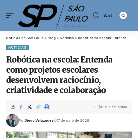
Aa
Notícias de São Paulo
>
Blog
>
Notícias
>
Robótica na escola: Entenda como projetos escolares desenvolvem raciocínio, criatividade e colaboração
NOTÍCIAS
Robótica na escola: Entenda
como projetos escolares
desenvolvem raciocínio,
criatividade e colaboração
6 Min de leitura
Por
Diego Velázquez
7 de maio de 2026