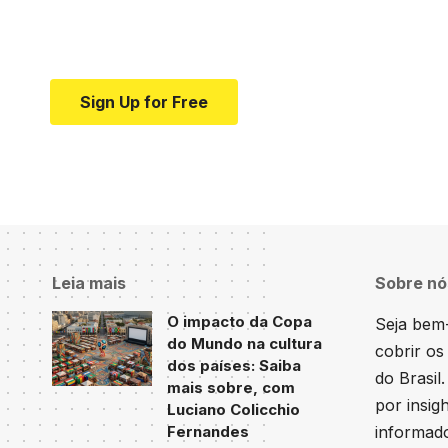
news and education.
Your one-stop resource for medical news and e
Sign Up for Free
Leia mais
Sobre nó
O impacto da Copa
Seja bem-
do Mundo na cultura
cobrir os
dos países: Saiba
do Brasil
mais sobre, com
por insig
Luciano Colicchio
Fernandes
informado