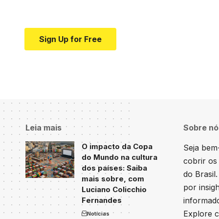
Your one-stop resource for medical news and e
Sign Up for Free
Leia mais
Sobre nó
O impacto da Copa
Seja bem-
do Mundo na cultura
cobrir os
dos países: Saiba
do Brasil
mais sobre, com
por insig
Luciano Colicchio
Fernandes
informado
Explore c
Notícias