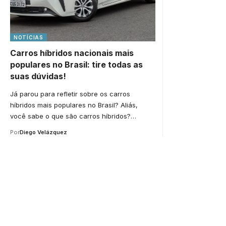
NOTÍCIAS
Carros híbridos nacionais mais
populares no Brasil: tire todas as
suas dúvidas!
Já parou para refletir sobre os carros
híbridos mais populares no Brasil? Aliás,
você sabe o que são carros híbridos?…
Por
Diego Velázquez
Your one-stop resource f
news and education.