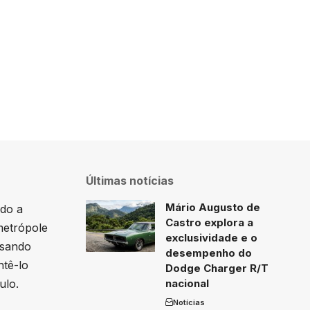
Últimas notícias
Mário Augusto de
ado a
Castro explora a
metrópole
exclusividade e o
ssando
desempenho do
ntê-lo
Dodge Charger R/T
ulo.
nacional
Notícias