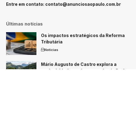
Entre em contato:
contato@anunciosaopaulo.com.br
Últimas notícias
Os impactos estratégicos da Reforma
Tributária
Notícias
Mário Augusto de Castro explora a
exclusividade e o desempenho do Dodge
Charger R/T nacional
Notícias
O Brasil está preparado para liderar a
agricultura do futuro?
Notícias
Siga-nos