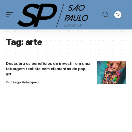
Tag:
arte
Descubra os benefícios de investir em uma
tatuagem realista com elementos de pop-
art
Por
Diego Velázquez
Your one-stop resource for
medical news and