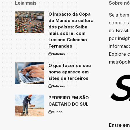
Leia mais
Sobre nó
O impacto da Copa
Seja bem-
do Mundo na cultura
cobrir os
dos países: Saiba
do Brasil
mais sobre, com
por insig
Luciano Colicchio
Fernandes
informado
Explore c
Notícias
metrópole
O que fazer se seu
nome aparece em
sites de terceiros
Notícias
PEDREIRO EM SÃO
CAETANO DO SUL
Mundo
Entre em