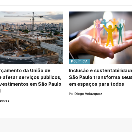
POLÍTICA
çamento da União de
Inclusão e sustentabilida
 afetar serviços públicos,
São Paulo transforma seu
nvestimentos em São Paulo
em espaços para todos
l
Por
Diego Velázquez
ázquez