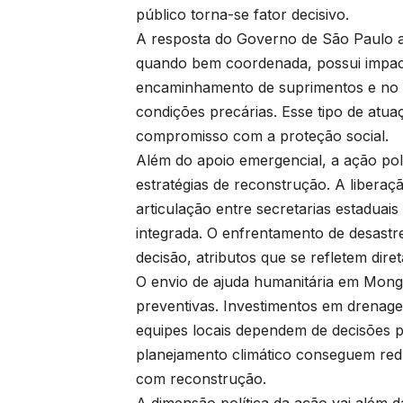
público torna-se fator decisivo.
A resposta do Governo de São Paulo ao 
quando bem coordenada, possui impact
encaminhamento de suprimentos e no s
condições precárias. Esse tipo de atuaç
compromisso com a proteção social.
Além do apoio emergencial, a ação po
estratégias de reconstrução. A liberaç
articulação entre secretarias estaduai
integrada. O enfrentamento de desastre
decisão, atributos que se refletem dire
O envio de ajuda humanitária em Mong
preventivas. Investimentos em drenag
equipes locais dependem de decisões p
planejamento climático conseguem redu
com reconstrução.
A dimensão política da ação vai além d