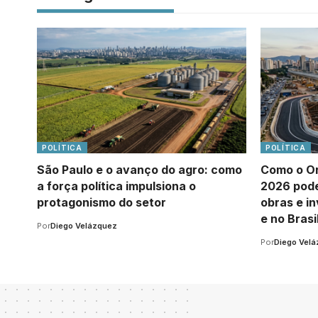
POLÍTICA
POLÍTICA
São Paulo e o avanço do agro: como
Como o Or
a força política impulsiona o
2026 pode
protagonismo do setor
obras e i
e no Brasi
Por
Diego Velázquez
Por
Diego Vel