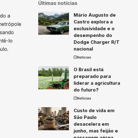
Últimas notícias
Mário Augusto de
ado a
Castro explora a
metrópole
exclusividade e o
ssando
desempenho do
ntê-lo
Dodge Charger R/T
ulo.
nacional
Notícias
O Brasil está
preparado para
liderar a agricultura
do futuro?
Notícias
Custo de vida em
São Paulo
desacelera em
junho, mas feijão e
passagem aérea