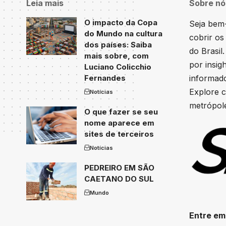
Leia mais
Sobre nó
O impacto da Copa
Seja bem-
do Mundo na cultura
cobrir os
dos países: Saiba
do Brasil
mais sobre, com
por insig
Luciano Colicchio
Fernandes
informado
Explore c
Notícias
metrópole
O que fazer se seu
nome aparece em
sites de terceiros
Notícias
PEDREIRO EM SÃO
CAETANO DO SUL
Mundo
Entre em