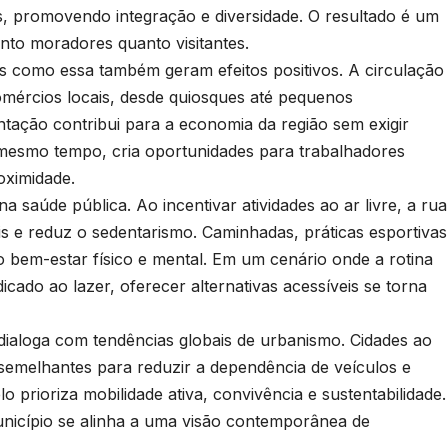
ias, promovendo integração e diversidade. O resultado é um
anto moradores quanto visitantes.
as como essa também geram efeitos positivos. A circulação
ércios locais, desde quiosques até pequenos
ação contribui para a economia da região sem exigir
 mesmo tempo, cria oportunidades para trabalhadores
oximidade.
 saúde pública. Ao incentivar atividades ao ar livre, a rua
is e reduz o sedentarismo. Caminhadas, práticas esportivas
no bem-estar físico e mental. Em um cenário onde a rotina
icado ao lazer, oferecer alternativas acessíveis se torna
ialoga com tendências globais de urbanismo. Cidades ao
emelhantes para reduzir a dependência de veículos e
o prioriza mobilidade ativa, convivência e sustentabilidade.
unicípio se alinha a uma visão contemporânea de