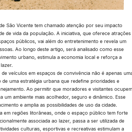
a de São Vicente tem chamado atenção por seu impacto
de de vida da população. A iniciativa, que oferece atrações
spaços públicos, vai além do entretenimento e revela um
ssoas. Ao longo deste artigo, será analisado como esse
vimento urbano, estimula a economia local e reforça a
lazer.
to de veículos em espaços de convivência não é apenas um
se de uma estratégia urbana que redefine prioridades e
anejamento. Ao permitir que moradores e visitantes ocupe
cria um ambiente mais acolhedor, seguro e dinâmico. Esse
imento e amplia as possibilidades de uso da cidade.
a em regiões litorâneas, onde o espaço público tem forte
adicionalmente associada ao lazer, passa a ser utilizada de
tividades culturais, esportivas e recreativas estimulam a