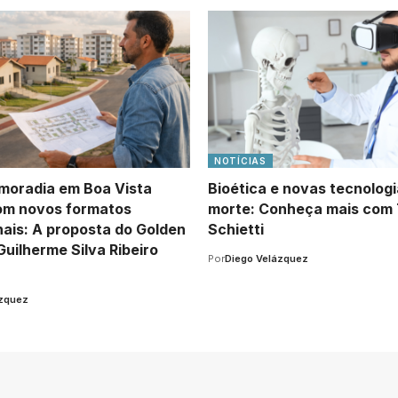
NOTÍCIAS
moradia em Boa Vista
Bioética e novas tecnologi
om novos formatos
morte: Conheça mais com 
nais: A proposta do Golden
Schietti
Guilherme Silva Ribeiro
Por
Diego Velázquez
ázquez