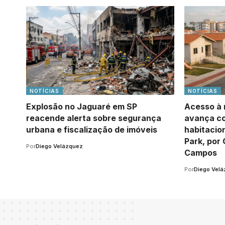
NOTÍCIAS
NOTÍCIAS
Explosão no Jaguaré em SP
Acesso à 
reacende alerta sobre segurança
avança c
urbana e fiscalização de imóveis
habitacio
Park, por 
Por
Diego Velázquez
Campos
Por
Diego Vel