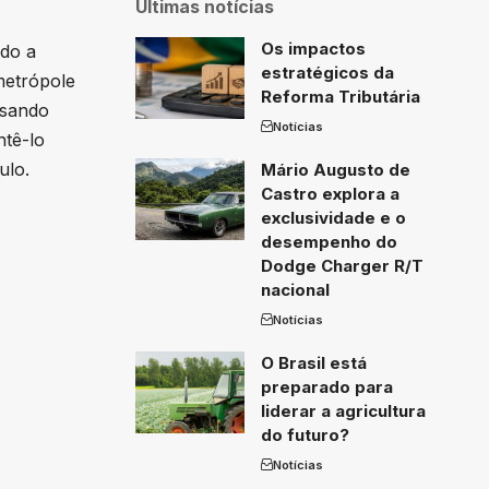
Últimas notícias
Os impactos
ado a
estratégicos da
metrópole
Reforma Tributária
ssando
Notícias
ntê-lo
ulo.
Mário Augusto de
Castro explora a
exclusividade e o
desempenho do
Dodge Charger R/T
nacional
Notícias
O Brasil está
preparado para
liderar a agricultura
do futuro?
Notícias