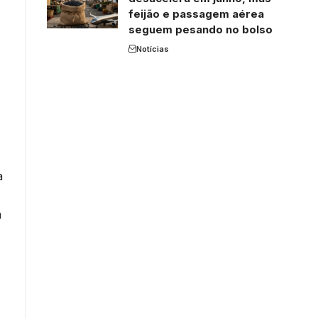
feijão e passagem aérea
seguem pesando no bolso
Notícias
a
m