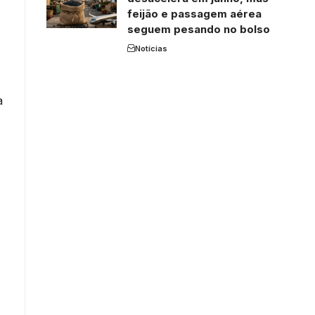
feijão e passagem aérea
seguem pesando no bolso
Notícias
a