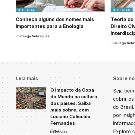
NOTÍCIAS
NOTÍCIAS
Conheça alguns dos nomes mais
Teoria do
importantes para a Enologia
Direito C
interdisci
Por
Diego Velázquez
Por
Diego Vel
Leia mais
Sobre nó
O impacto da Copa
Seja bem-
do Mundo na cultura
cobrir os
dos países: Saiba
do Brasil
mais sobre, com
por insig
Luciano Colicchio
Fernandes
informado
Explore c
Notícias