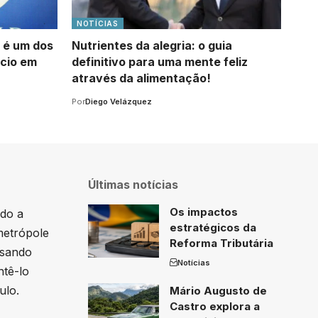
NOTÍCIAS
a é um dos
Nutrientes da alegria: o guia
ócio em
definitivo para uma mente feliz
através da alimentação!
Por
Diego Velázquez
Últimas notícias
Os impactos
ado a
estratégicos da
metrópole
Reforma Tributária
ssando
Notícias
ntê-lo
ulo.
Mário Augusto de
Castro explora a