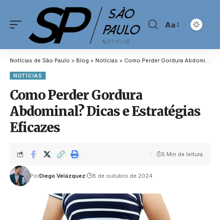
Aa
Notícias de São Paulo
>
Blog
>
Notícias
>
Como Perder Gordura Abdominal? Dicas e Estratégias Eficazes
NOTÍCIAS
Como Perder Gordura
Abdominal? Dicas e Estratégias
Eficazes
5 Min de leitura
Por
Diego Velázquez
8 de outubro de 2024