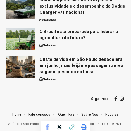
exclusividade e o desempenho do Dodge
Charger R/T nacional
Notícias
O Brasil está preparado para liderar a
agricultura do futuro?
Notícias
Custo de vida em São Paulo desacelera
em junho, mas feijão e passagem aérea
seguem pesando no bolso
Notícias
Siga-nos
Home
Fale conosco
Quem Faz
Sobre Nós
Notícias
Anúncio São Paulo -
contato@anunciosaopaulo.com.br
- tel.(11)91754-
6532