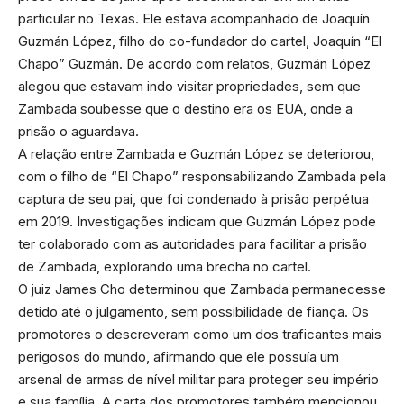
particular no Texas. Ele estava acompanhado de Joaquín
Guzmán López, filho do co-fundador do cartel, Joaquín “El
Chapo” Guzmán. De acordo com relatos, Guzmán López
alegou que estavam indo visitar propriedades, sem que
Zambada soubesse que o destino era os EUA, onde a
prisão o aguardava.
A relação entre Zambada e Guzmán López se deteriorou,
com o filho de “El Chapo” responsabilizando Zambada pela
captura de seu pai, que foi condenado à prisão perpétua
em 2019. Investigações indicam que Guzmán López pode
ter colaborado com as autoridades para facilitar a prisão
de Zambada, explorando uma brecha no cartel.
O juiz James Cho determinou que Zambada permanecesse
detido até o julgamento, sem possibilidade de fiança. Os
promotores o descreveram como um dos traficantes mais
perigosos do mundo, afirmando que ele possuía um
arsenal de armas de nível militar para proteger seu império
e sua família. A carta dos promotores também mencionou