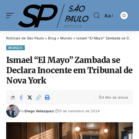
Aa
Notícias de São Paulo
>
Blog
>
Mundo
>
Ismael “El Mayo” Zambada se Declara Inocente em Tribunal de Nova York
MUNDO
Ismael “El Mayo” Zambada se
Declara Inocente em Tribunal de
Nova York
4 Min de leitura
Por
Diego Velázquez
13 de setembro de 2024